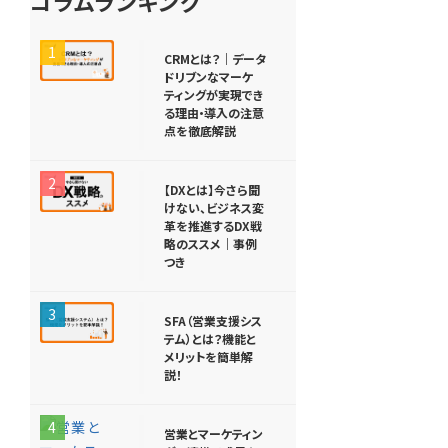
コラムランキング
1
CRMとは？｜データ
ドリブンなマーケ
ティングが実現でき
る理由・導入の注意
点を徹底解説
2
【DXとは】今さら聞
けない、ビジネス変
革を推進するDX戦
略のススメ｜事例
つき
3
SFA（営業支援シス
テム）とは？機能と
メリットを簡単解
説！
4
営業とマーケティン